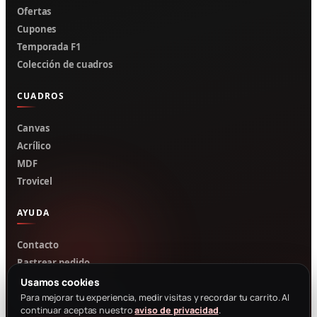
Ofertas
Cupones
Temporada F1
Colección de cuadros
CUADROS
Canvas
Acrílico
MDF
Trovicel
AYUDA
Contacto
Rastrear pedido
Mi cuenta
Usamos cookies
Para mejorar tu experiencia, medir visitas y recordar tu carrito. Al
Cotizar por WhatsApp
continuar aceptas nuestro
aviso de privacidad
.