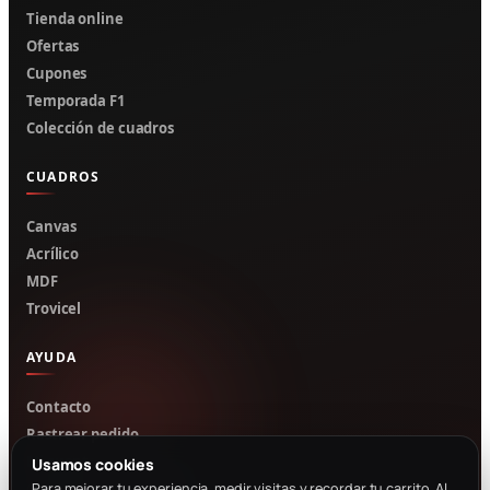
Tienda online
Ofertas
Cupones
Temporada F1
Colección de cuadros
CUADROS
Canvas
Acrílico
MDF
Trovicel
AYUDA
Contacto
Rastrear pedido
Mi cuenta
Usamos cookies
Cotizar por WhatsApp
Para mejorar tu experiencia, medir visitas y recordar tu carrito. Al