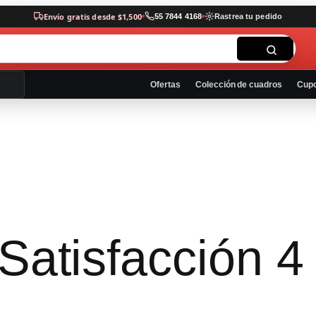
Envío gratis desde $1,500
55 7844 4168
Rastrea tu pedido
Ofertas
Colección de cuadros
Cup
Satisfacción 4