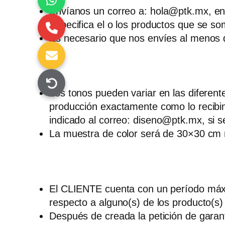
Envíanos un correo a:
hola@ptk.mx
, e
Especifica el o los productos que se so
Es necesario que nos envíes al menos do
Los tonos pueden variar en las diferent
producción exactamente como lo recibimo
indicado al correo:
diseno@ptk.mx
, si 
La muestra de color será de 30×30 cm 
El CLIENTE cuenta con un período máxim
respecto a alguno(s) de los producto(s) 
Después de creada la petición de garant