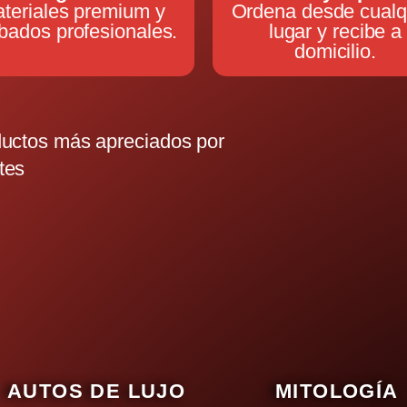
teriales premium y
Ordena desde cualq
bados profesionales.
lugar y recibe a
domicilio.
oductos más apreciados por
tes
AUTOS DE LUJO
MITOLOGÍA