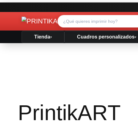
Tienda
Cuadros personalizados
▾
▾
PrintikART