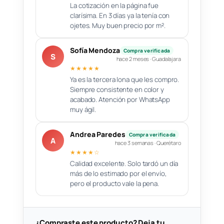
La cotización en la página fue
clarísima. En 3 días ya la tenía con
ojetes. Muy buen precio por m².
Sofía Mendoza
Compra verificada
S
hace 2 meses · Guadalajara
★★★★★
Ya es la tercera lona que les compro.
Siempre consistente en color y
acabado. Atención por WhatsApp
muy ágil.
Andrea Paredes
Compra verificada
A
hace 3 semanas · Querétaro
★★★★☆
Calidad excelente. Solo tardó un día
más de lo estimado por el envío,
pero el producto vale la pena.
¿Compraste este producto? Deja tu