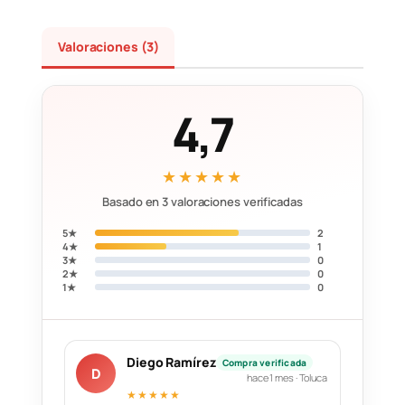
Valoraciones (3)
4,7
★★★★★
Basado en 3 valoraciones verificadas
5★
2
4★
1
3★
0
2★
0
1★
0
Diego Ramírez
Compra verificada
D
hace 1 mes · Toluca
★★★★★