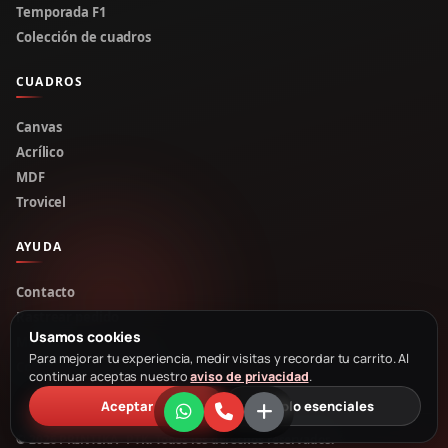
Temporada F1
Colección de cuadros
CUADROS
Canvas
Acrílico
MDF
Trovicel
AYUDA
Contacto
Rastrear pedido
Usamos cookies
Mi cuenta
Para mejorar tu experiencia, medir visitas y recordar tu carrito. Al
Cotizar por WhatsApp
continuar aceptas nuestro
aviso de privacidad
.
Aceptar
Solo esenciales
© 2026 PRINTIKA · PTK. Todos los derechos reservados.