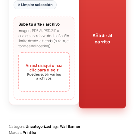
✕ Limpiar selección
Sube tu arte / archivo
Imagen, PDF, AI, PSD, ZIP o
Añadir al
cualquier archivo de diseño. Sin
límite desde la tienda (si falla, el
carrito
tope es del hosting).
Arrastra aquí o haz
clic para elegir
Puedes subir varios
archivos
Category:
Uncategorized
Tags:
Wall Banner
Marcas:
Printika