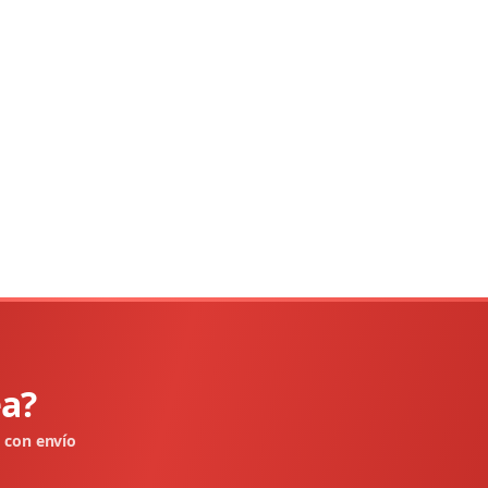
ea?
e con envío