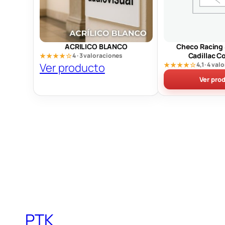
ACRILICO BLANCO
Checo Racing 
Cadillac C
★★★★☆
4 · 3 valoraciones
Ver producto
★★★★☆
4,1 · 4 va
Ver pro
PTK