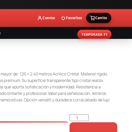
Cuenta
Favoritos
Carrito
a
TEMPORADA F1
ayor de: 1.20 × 2.40 metros Acrílico Cristal. Material rígido,
s premium. Su superficie transparente tipo cristal realza
ante que aporta sofisticación y modernidad. Resistencia a
do brillante y profesional. Ideal para señalización, letreros
memorativas. Opción versátil y duradera con acabado de lujo