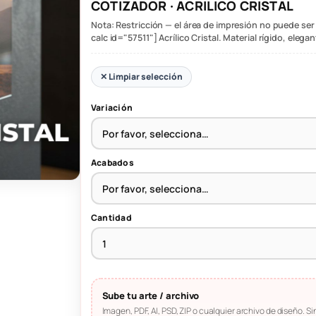
COTIZADOR · ACRILICO CRISTAL
Nota: Restricción — el área de impresión no puede ser
calc id="57511"] Acrílico Cristal. Material rígido, elega
✕ Limpiar selección
Variación
Acabados
Cantidad
Sube tu arte / archivo
Imagen, PDF, AI, PSD, ZIP o cualquier archivo de diseño. Sin 