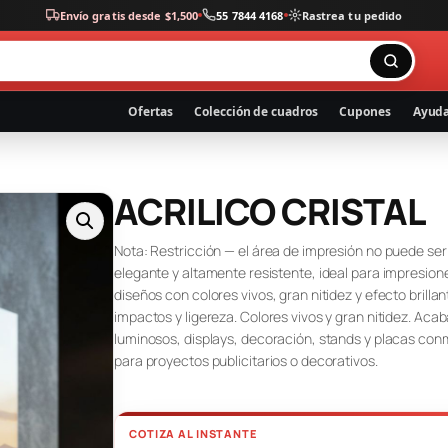
Envío gratis desde $1,500
55 7844 4168
Rastrea tu pedido
Ofertas
Colección de cuadros
Cupones
Ayud
ACRILICO CRISTAL
Nota: Restricción — el área de impresión no puede ser m
elegante y altamente resistente, ideal para impresione
diseños con colores vivos, gran nitidez y efecto brill
impactos y ligereza. Colores vivos y gran nitidez. Acaba
luminosos, displays, decoración, stands y placas con
para proyectos publicitarios o decorativos.
COTIZA AL INSTANTE