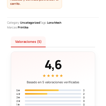
carrito.
Category:
Uncategorized
Tags:
Lona Mesh
Marcas:
Printika
Valoraciones (5)
4,6
★★★★★
Basado en 5 valoraciones verificadas
5★
3
4★
2
3★
0
2★
0
1★
0