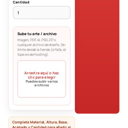
Cantidad
Sube tu arte / archivo
Imagen, PDF, AI, PSD, ZIP o
cualquier archivo de diseño. Sin
límite desde la tienda (si falla, el
tope es del hosting).
Arrastra aquí o haz
clic para elegir
Puedes subir varios
archivos
Completa Material, Altura, Base,
Acabado y Cantidad para añadir al