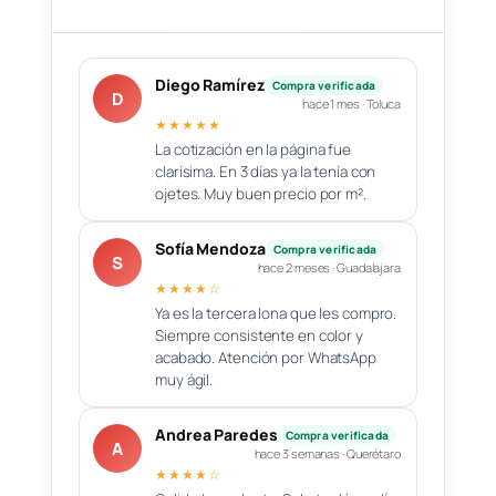
Diego Ramírez
Compra verificada
D
hace 1 mes · Toluca
★★★★★
La cotización en la página fue
clarísima. En 3 días ya la tenía con
ojetes. Muy buen precio por m².
Sofía Mendoza
Compra verificada
S
hace 2 meses · Guadalajara
★★★★☆
Ya es la tercera lona que les compro.
Siempre consistente en color y
acabado. Atención por WhatsApp
muy ágil.
Andrea Paredes
Compra verificada
A
hace 3 semanas · Querétaro
★★★★☆