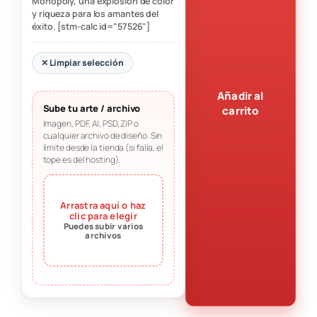
Monopoly, una explosión de color
y riqueza para los amantes del
éxito. [stm-calc id="57526"]
✕ Limpiar selección
Añadir al
Sube tu arte / archivo
carrito
Imagen, PDF, AI, PSD, ZIP o
cualquier archivo de diseño. Sin
límite desde la tienda (si falla, el
tope es del hosting).
Arrastra aquí o haz
clic para elegir
Puedes subir varios
archivos