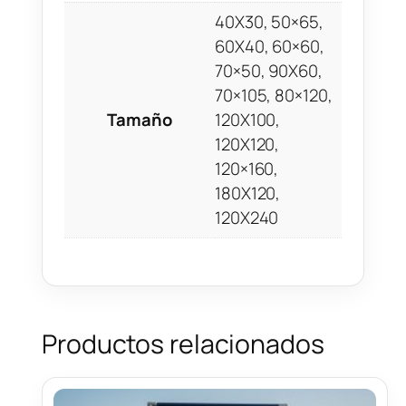
40X30, 50×65,
60X40, 60×60,
70×50, 90X60,
70×105, 80×120,
Tamaño
120X100,
120X120,
120×160,
180X120,
120X240
Productos relacionados