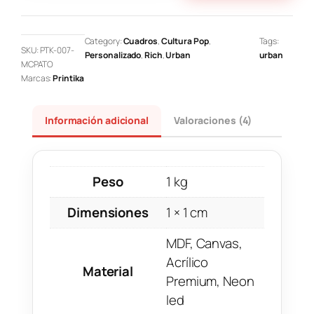
Category:
Cuadros
, 
Cultura Pop
, 
Tags:
SKU:
PTK-007-
Personalizado
, 
Rich
, 
Urban
urban
MCPATO
Marcas:
Printika
Información adicional
Valoraciones (4)
Peso
1 kg
Dimensiones
1 × 1 cm
MDF, Canvas,
Acrílico
Material
Premium, Neon
led