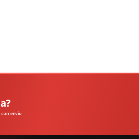
ea?
e con envío