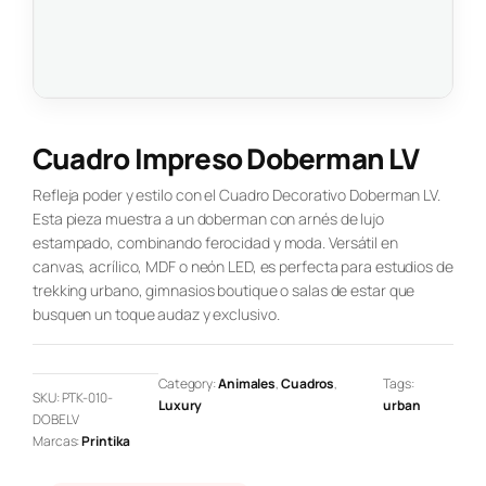
Cuadro Impreso Doberman LV
Refleja poder y estilo con el Cuadro Decorativo Doberman LV.
Esta pieza muestra a un doberman con arnés de lujo
estampado, combinando ferocidad y moda. Versátil en
canvas, acrílico, MDF o neón LED, es perfecta para estudios de
trekking urbano, gimnasios boutique o salas de estar que
busquen un toque audaz y exclusivo.
Category:
Animales
, 
Cuadros
, 
Tags:
SKU:
PTK-010-
Luxury
urban
DOBELV
Marcas:
Printika