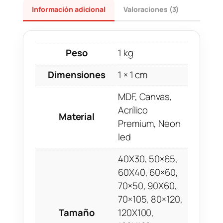
Información adicional
Valoraciones (3)
Peso
1 kg
Dimensiones
1 × 1 cm
MDF, Canvas,
Acrílico
Material
Premium, Neon
led
40X30, 50×65,
60X40, 60×60,
70×50, 90X60,
70×105, 80×120,
Tamaño
120X100,