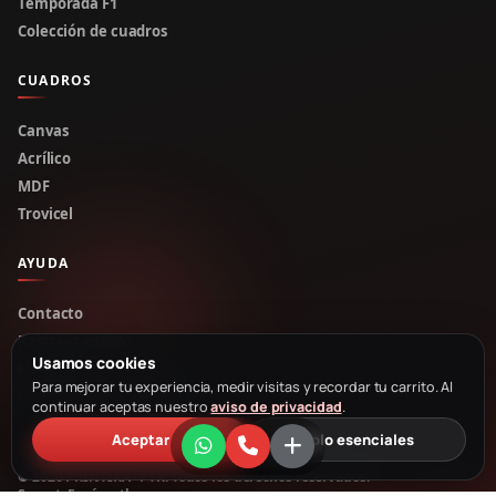
Temporada F1
Colección de cuadros
CUADROS
Canvas
Acrílico
MDF
Trovicel
AYUDA
Contacto
Rastrear pedido
Usamos cookies
Mi cuenta
Para mejorar tu experiencia, medir visitas y recordar tu carrito. Al
Cotizar por WhatsApp
continuar aceptas nuestro
aviso de privacidad
.
Aceptar
Solo esenciales
© 2026 PRINTIKA · PTK. Todos los derechos reservados.
Soporte
Envíos
ptk.mx