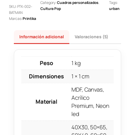
Category:
Cuadros personalizados
, 
Tags:
SKU:
PTK-002-
Cultura Pop
urban
BATMAN
Marcas:
Printika
Información adicional
Valoraciones (5)
Peso
1 kg
Dimensiones
1 × 1 cm
MDF, Canvas,
Acrílico
Material
Premium, Neon
led
40X30, 50×65,