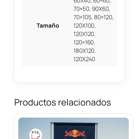
60X40, 60×60,
70×50, 90X60,
70×105, 80×120,
Tamaño
120X100,
120X120,
120×160,
180X120,
120X240
Productos relacionados