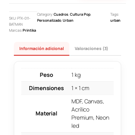
Category:
Cuadros
, 
Cultura Pop
, 
Tags:
SKU:
PTK-011-
Personalizado
, 
Urban
urban
BATMAN
Marcas:
Printika
Información adicional
Valoraciones (3)
Peso
1 kg
Dimensiones
1 × 1 cm
MDF, Canvas,
Acrílico
Material
Premium, Neon
led