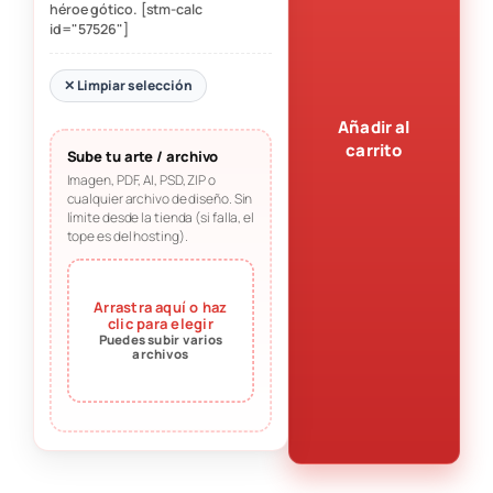
héroe gótico. [stm-calc
id="57526"]
✕ Limpiar selección
Añadir al
carrito
Sube tu arte / archivo
Imagen, PDF, AI, PSD, ZIP o
cualquier archivo de diseño. Sin
límite desde la tienda (si falla, el
tope es del hosting).
Arrastra aquí o haz
clic para elegir
Puedes subir varios
archivos