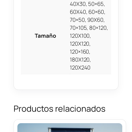
40X30, 50×65,
60X40, 60×60,
70×50, 90X60,
70×105, 80×120,
Tamaño
120X100,
120X120,
120×160,
180X120,
120X240
Productos relacionados