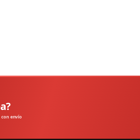
ea?
e con envío