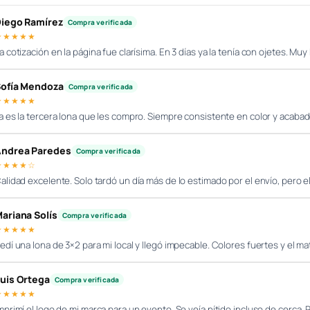
iego Ramírez
Compra verificada
★★★★★
a cotización en la página fue clarísima. En 3 días ya la tenía con ojetes. Mu
ofía Mendoza
Compra verificada
★★★★★
a es la tercera lona que les compro. Siempre consistente en color y acaba
ndrea Paredes
Compra verificada
★★★★☆
alidad excelente. Solo tardó un día más de lo estimado por el envío, pero e
ariana Solís
Compra verificada
★★★★★
edí una lona de 3×2 para mi local y llegó impecable. Colores fuertes y el mat
uis Ortega
Compra verificada
★★★★★
mprimí el logo de mi marca para un evento. Se veía nítido incluso de cerc