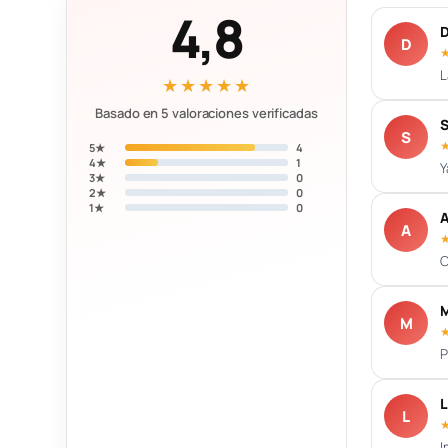
4,8
D
D
L
★★★★★
Basado en 5 valoraciones verificadas
S
S
5★
4
4★
1
Y
3★
0
2★
0
1★
0
A
A
C
M
M
P
L
L
I