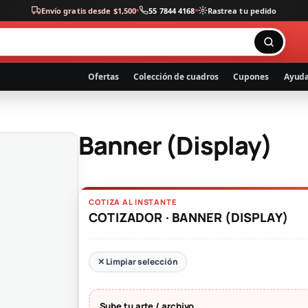
Envío gratis desde $1,500
55 7844 4168
Rastrea tu pedido
Ofertas
Colección de cuadros
Cupones
Ayud
Banner (Display)
COTIZA AL INSTANTE
COTIZADOR · BANNER (DISPLAY)
✕ Limpiar selección
Sube tu arte / archivo