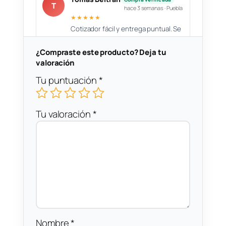
T
hace 3 semanas · Puebla
★★★★★
Cotizador fácil y entrega puntual. Se
nota que revisan los archivos antes
de producir.
¿Compraste este producto? Deja tu
valoración
Tu puntuación
*
Tu valoración
*
Nombre
*