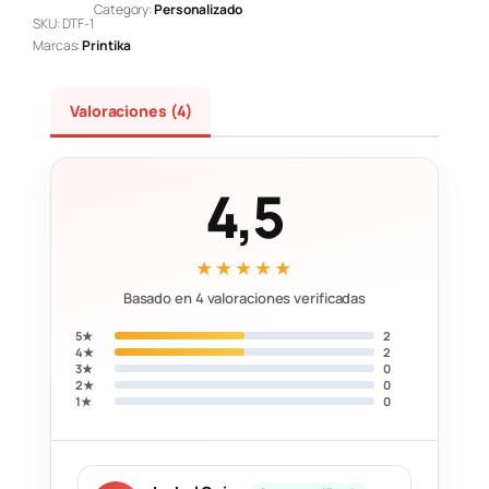
Category:
Personalizado
SKU:
DTF-1
Marcas:
Printika
Valoraciones (4)
4,5
★★★★★
Basado en 4 valoraciones verificadas
5★
2
4★
2
3★
0
2★
0
1★
0