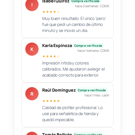
Isabel Quiroz
Compra verificada
I
hace 2 semanas · CDMX
★★★★☆
Muy buen resultado. El único ‘pero’
fue que pedí un cambio de último
minuto y se movió un día.
Karla Espinoza
Compra verificada
K
hace 1 semana · CDMX
★★★★☆
Impresión nítida y colores
calibrados. Me ayudaron a elegir el
acabado correcto para exterior.
Raúl Domínguez
Compra verificada
R
hace 1 mes · León
★★★★★
Calidad de plotter profesional. Lo
usé para señalética de tienda y
quedó impecable.
Tomás Beltrán
Compra verificada