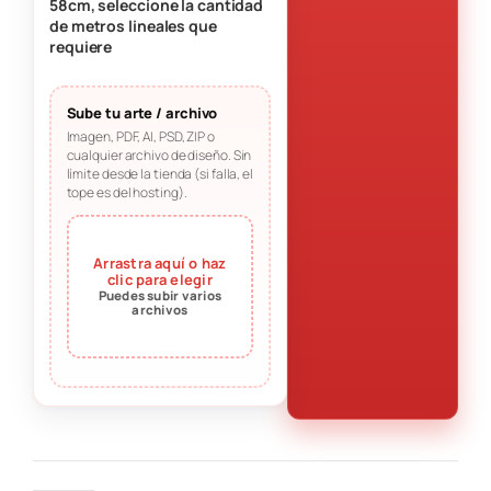
58cm, seleccione la cantidad 
de metros lineales que 
requiere
Sube tu arte / archivo
Imagen, PDF, AI, PSD, ZIP o
cualquier archivo de diseño. Sin
límite desde la tienda (si falla, el
tope es del hosting).
Arrastra aquí o haz
clic para elegir
Puedes subir varios
archivos