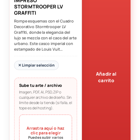
IMPRESO
STORMTROOPER LV
GRAFFITI
Rompe esquemas con el Cuadro
Decorativo Stormtrooper LV
Graffiti, donde la elegancia del
lujo se mezcla con el caos del arte
urbano. Este casco imperial con
estampado de Louis Vuit…
✕ Limpiar selección
Añadir al
carrito
Sube tu arte / archivo
Imagen, PDF, AI, PSD, ZIP o
cualquier archivo de diseño. Sin
límite desde la tienda (si falla, el
tope es del hosting).
Arrastra aquí o haz
clic para elegir
Puedes subir varios