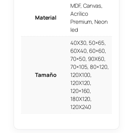
MDF, Canvas,
Acrílico
Material
Premium, Neon
led
40X30, 50×65,
60X40, 60×60,
70×50, 90X60,
70×105, 80×120,
Tamaño
120X100,
120X120,
120×160,
180X120,
120X240