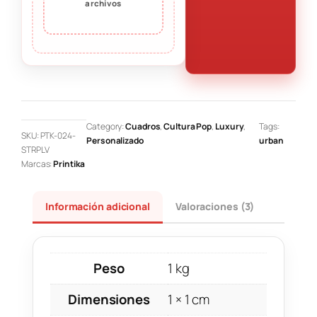
archivos
Category:
Cuadros
, 
Cultura Pop
, 
Luxury
, 
Tags:
SKU:
PTK-024-
Personalizado
urban
STRPLV
Marcas:
Printika
Información adicional
Valoraciones (3)
Peso
1 kg
Dimensiones
1 × 1 cm