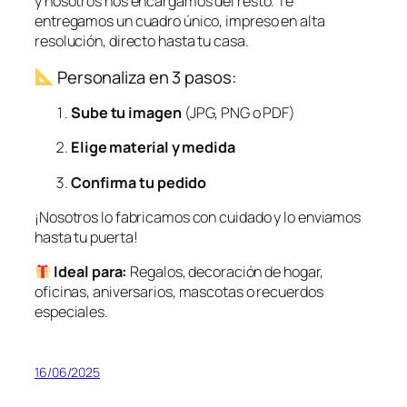
y nosotros nos encargamos del resto. Te
entregamos un cuadro único, impreso en alta
resolución, directo hasta tu casa.
Personaliza en 3 pasos:
Sube tu imagen
(JPG, PNG o PDF)
Elige material y medida
Confirma tu pedido
¡Nosotros lo fabricamos con cuidado y lo enviamos
hasta tu puerta!
Ideal para:
Regalos, decoración de hogar,
oficinas, aniversarios, mascotas o recuerdos
especiales.
16/06/2025