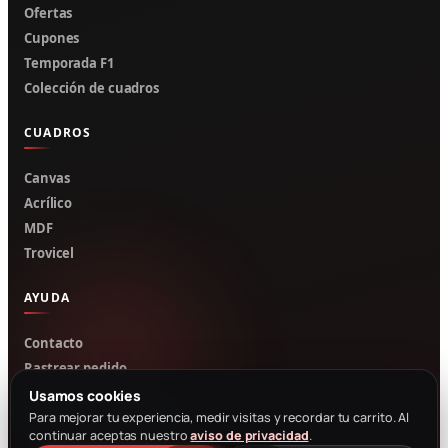
Ofertas
Cupones
Temporada F1
Colección de cuadros
CUADROS
Canvas
Acrílico
MDF
Trovicel
AYUDA
Contacto
Rastrear pedido
Mi cuenta
Usamos cookies
Cotizar por WhatsApp
Para mejorar tu experiencia, medir visitas y recordar tu carrito. Al
continuar aceptas nuestro
aviso de privacidad
.