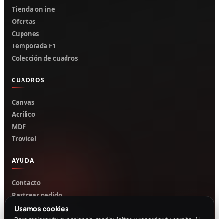
Tienda online
Ofertas
Cupones
Temporada F1
Colección de cuadros
CUADROS
Canvas
Acrílico
MDF
Trovicel
AYUDA
Contacto
Rastrear pedido
Mi cuenta
Usamos cookies