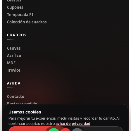
Cupones
Temporada F1
Colección de cuadros
CUADROS
Canvas
Acrílico
MDF
Trovicel
AYUDA
Contacto
Rastrear pedido
Mi cuenta
Usamos cookies
Cotizar por WhatsApp
Para mejorar tu experiencia, medir visitas y recordar tu carrito. Al
continuar aceptas nuestro
aviso de privacidad
.