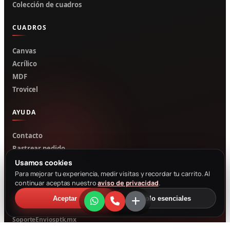
Colección de cuadros
CUADROS
Canvas
Acrílico
MDF
Trovicel
AYUDA
Contacto
Rastrear pedido
Mi cuenta
Usamos cookies
Para mejorar tu experiencia, medir visitas y recordar tu carrito. Al
Cotizar por WhatsApp
continuar aceptas nuestro
aviso de privacidad
.
Aceptar
Solo esenciales
© 2026 PRINTIKA · PTK. Todos los derechos reservados.
Soporte
Envíos
ptk.mx